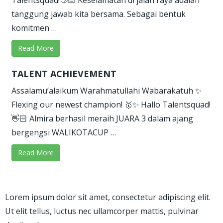
Talentsquad!👋🏻 Keselamatan di jalan raya adalah
tanggung jawab kita bersama. Sebagai bentuk
komitmen …
Read More
TALENT ACHIEVEMENT
Assalamu’alaikum Warahmatullahi Wabarakatuh ✨
Flexing our newest champion! 🥇✨ Hallo Talentsquad!
👋🏻 Almira berhasil meraih JUARA 3 dalam ajang
bergengsi WALIKOTACUP …
Read More
Lorem ipsum dolor sit amet, consectetur adipiscing elit.
Ut elit tellus, luctus nec ullamcorper mattis, pulvinar