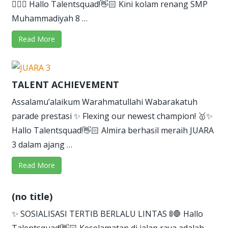
🏄‍♂️✨ Hallo Talentsquad!👋🏻 Kini kolam renang SMP
Muhammadiyah 8 …
Read More
TALENT ACHIEVEMENT
Assalamu’alaikum Warahmatullahi Wabarakatuh
parade prestasi ✨ Flexing our newest champion! 🥇✨
Hallo Talentsquad!👋🏻 Almira berhasil meraih JUARA
3 dalam ajang …
Read More
(no title)
✨ SOSIALISASI TERTIB BERLALU LINTAS 🚦🛑 Hallo