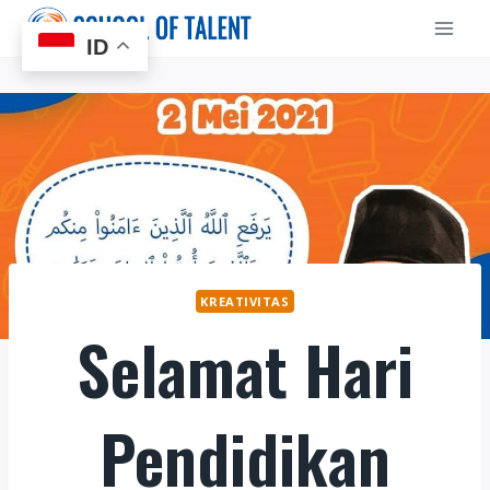
Skip
to
ID
content
KREATIVITAS
Selamat Hari
Pendidikan