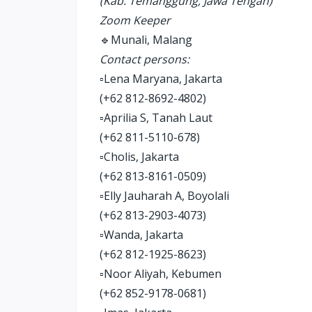
(Kab. Temanggung, Jawa Tengah)
Zoom Keeper
🔹Munali, Malang
Contact persons:
▫️Lena Maryana, Jakarta
(+62 812-8692-4802)
▫️Aprilia S, Tanah Laut
(+62 811-5110-678)
▫️Cholis, Jakarta
(+62 813-8161-0509)
▫️Elly Jauharah A, Boyolali
(+62 813-2903-4073)
▫️Wanda, Jakarta
(+62 812-1925-8623)
▫️Noor Aliyah, Kebumen
(+62 852-9178-0681)