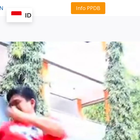
Info PPDB
AN
ID