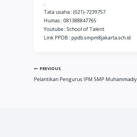
.
Tata usaha : (021)-7239757
Humas : 081388847765
Youtube : School of Talent
Link PPDB : ppdb.smpm8jakarta.sch.id
Post
PREVIOUS
Pelantikan Pengurus IPM SMP Muhammadiya
navigation