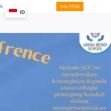
Info PPDB
AN
ID