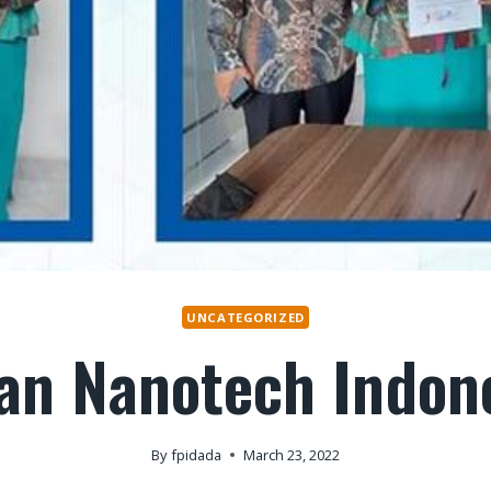
UNCATEGORIZED
n Nanotech Indone
By
fpidada
March 23, 2022