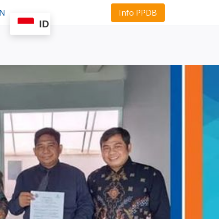
Info PPDB
AN
ID