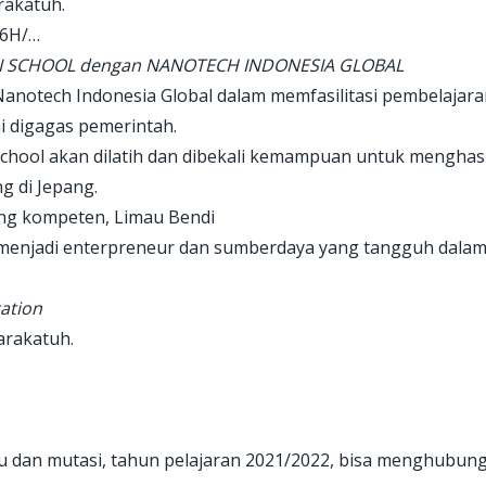
rakatuh.
F6H/…
 SCHOOL dengan NANOTECH INDONESIA GLOBAL
anotech Indonesia Global dalam memfasilitasi pembelajaran
ni digagas pemerintah.
chool akan dilatih dan dibekali kemampuan untuk menghasi
g di Jepang.
ang kompeten, Limau Bendi
 menjadi enterpreneur dan sumberdaya yang tangguh dala
ation
arakatuh.
ru dan mutasi, tahun pelajaran 2021/2022, bisa menghubung