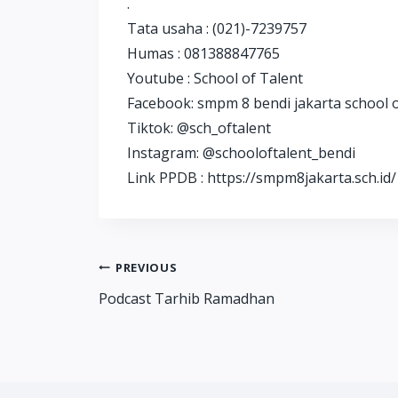
.
Tata usaha : (021)-7239757
Humas : 081388847765
Youtube : School of Talent
Facebook: smpm 8 bendi jakarta school o
Tiktok: @sch_oftalent
Instagram: @schooloftalent_bendi
Link PPDB : https://smpm8jakarta.sch.id/
Post
PREVIOUS
Podcast Tarhib Ramadhan
navigation