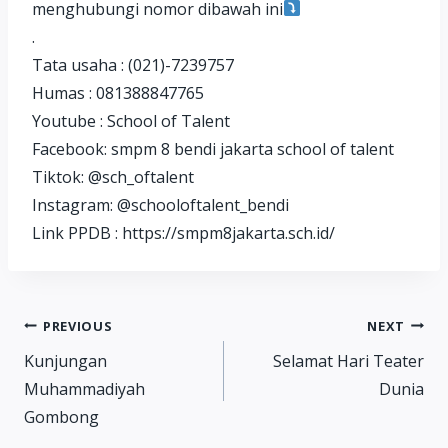
menghubungi nomor dibawah ini
.
Tata usaha : (021)-7239757
Humas : 081388847765
Youtube : School of Talent
Facebook: smpm 8 bendi jakarta school of talent
Tiktok: @sch_oftalent
Instagram: @schooloftalent_bendi
Link PPDB : https://smpm8jakarta.sch.id/
Post
PREVIOUS
NEXT
Kunjungan
Selamat Hari Teater
navigation
Muhammadiyah
Dunia
Gombong