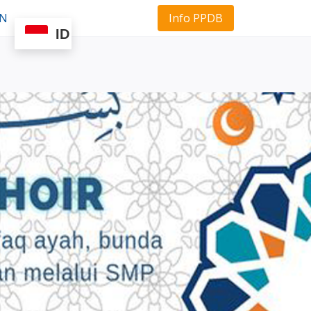
Info PPDB
AN
ID