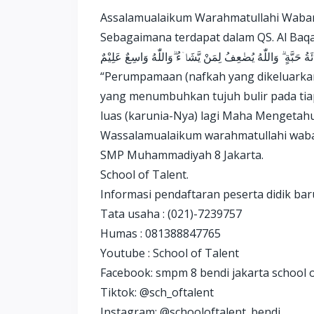
Assalamualaikum Warahmatullahi Waba
Sebagaimana terdapat dalam QS. Al Baqa
ئَةُ حَبَّةٍ ۗ وَاللّٰهُ يُضٰعِفُ لِمَنْ يَّشَاۤءُ ۗوَاللّٰهُ وَاسِعٌ عَلِيْمٌ
“Perumpamaan (nafkah yang dikeluarkan
yang menumbuhkan tujuh bulir pada tiap-
luas (karunia-Nya) lagi Maha Mengetahui
Wassalamualaikum warahmatullahi wab
SMP Muhammadiyah 8 Jakarta.
School of Talent.
Informasi pendaftaran peserta didik ba
Tata usaha : (021)-7239757
Humas : 081388847765
Youtube : School of Talent
Facebook: smpm 8 bendi jakarta school o
Tiktok: @sch_oftalent
Instagram: @schooloftalent_bendi