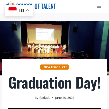
Skip
to
ID
content
UNCATEGORIZED
Graduation Day!
By
fpidada
June 20, 2022