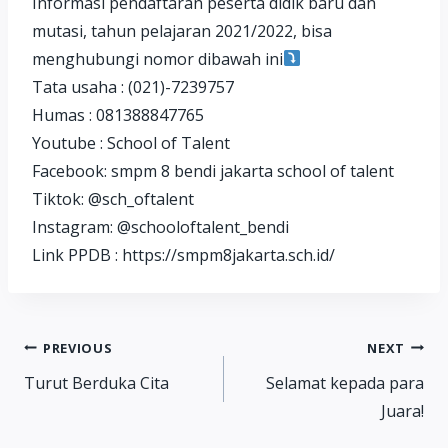
Informasi pendaftaran peserta didik baru dan
mutasi, tahun pelajaran 2021/2022, bisa
menghubungi nomor dibawah ini
Tata usaha : (021)-7239757
Humas : 081388847765
Youtube : School of Talent
Facebook: smpm 8 bendi jakarta school of talent
Tiktok: @sch_oftalent
Instagram: @schooloftalent_bendi
Link PPDB : https://smpm8jakarta.sch.id/
Post
PREVIOUS
NEXT
Turut Berduka Cita
Selamat kepada para
navigation
Juara!