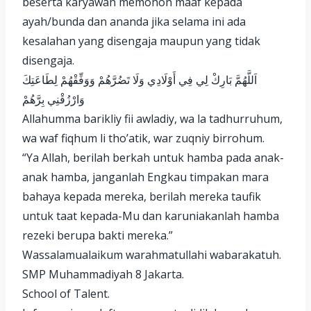
beserta karyawan memohon maaf kepada
ayah/bunda dan ananda jika selama ini ada
kesalahan yang disengaja maupun yang tidak
disengaja.
اَللَّهُمَّ بَارِكْ لِي فِي أَوْلَادِي وَلَا تَضُرَّهُمْ وَوَفِّقْهُمْ لِطَاعَتِكَ
وَارْزُقْنِي بِرَّهُمْ
Allahumma barikliy fii awladiy, wa la tadhurruhum,
wa waf fiqhum li tho’atik, war zuqniy birrohum.
“Ya Allah, berilah berkah untuk hamba pada anak-
anak hamba, janganlah Engkau timpakan mara
bahaya kepada mereka, berilah mereka taufik
untuk taat kepada-Mu dan karuniakanlah hamba
rezeki berupa bakti mereka.”
Wassalamualaikum warahmatullahi wabarakatuh.
SMP Muhammadiyah 8 Jakarta.
School of Talent.