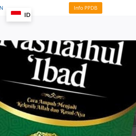
Info PPDB
AN
ID