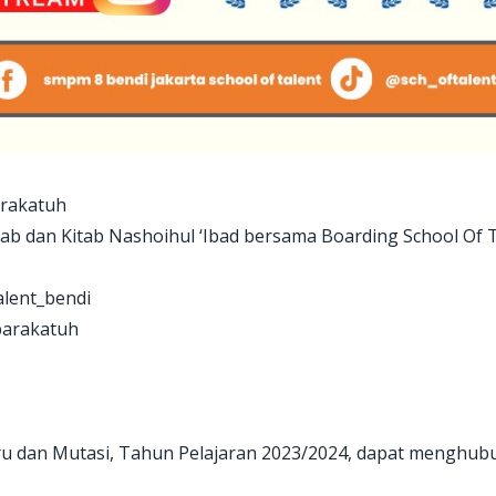
arakatuh
Arab dan Kitab Nashoihul ‘Ibad bersama Boarding School O
alent_bendi
barakatuh
aru dan Mutasi, Tahun Pelajaran 2023/2024, dapat menghub