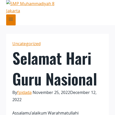
Skip
to
content
Uncategorized
Selamat Hari
Guru Nasional
By
fpidada
November 25, 2022
December 12,
2022
Assalamu’alaikum Warahmatullahi