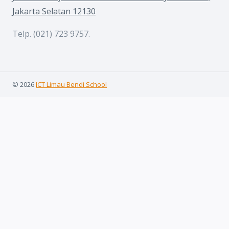
Jakarta Selatan 12130
Telp. (021) 723 9757.
© 2026
ICT Limau Bendi School
Home
Expand
Digital Learning
child
E-Modul Kelas VII
menu
E-Modul Kelas VIII
E-Modul Kelas IX
M’de Learning