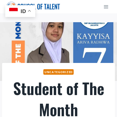
Skip
to
ID
content
UNCATEGORIZED
Student of The
Month