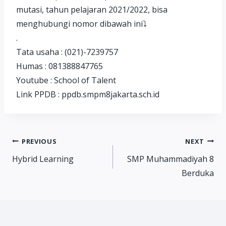
mutasi, tahun pelajaran 2021/2022, bisa
menghubungi nomor dibawah ini⤵️
.
Tata usaha : (021)-7239757
Humas : 081388847765
Youtube : School of Talent
Link PPDB : ppdb.smpm8jakarta.sch.id
Post
PREVIOUS
NEXT
Hybrid Learning
SMP Muhammadiyah 8
navigation
Berduka