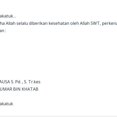
rakatuk…
sha Allah selalu diberikan kesehatan oleh Allah SWT, per
n :
A S. Pd. , S. Tr.kes
B UMAR BIN KHATAB
akatuk