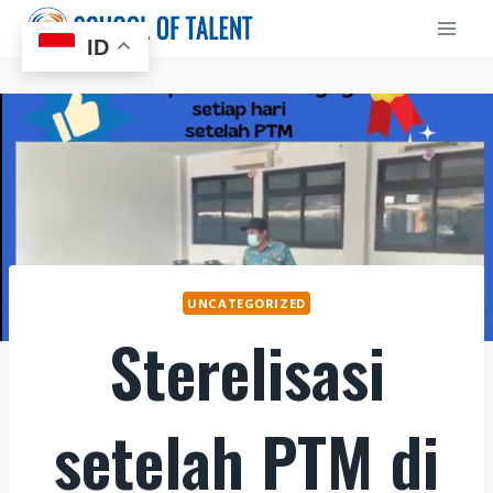
Skip
to
ID
content
UNCATEGORIZED
Sterelisasi
setelah PTM di